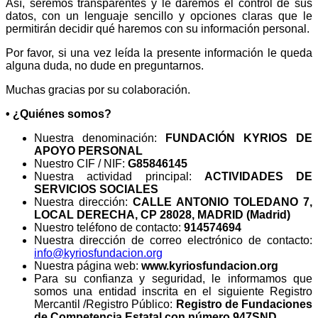
Así, seremos transparentes y le daremos el control de sus
datos, con un lenguaje sencillo y opciones claras que le
permitirán decidir qué haremos con su información personal.
Por favor, si una vez leída la presente información le queda
alguna duda, no dude en preguntarnos.
Muchas gracias por su colaboración.
• ¿Quiénes somos?
Nuestra denominación:
FUNDACIÓN KYRIOS DE
APOYO PERSONAL
Nuestro CIF / NIF:
G85846145
Nuestra actividad principal:
ACTIVIDADES DE
SERVICIOS SOCIALES
Nuestra dirección:
CALLE ANTONIO TOLEDANO 7,
LOCAL DERECHA, CP 28028, MADRID (Madrid)
Nuestro teléfono de contacto:
914574694
Nuestra dirección de correo electrónico de contacto:
info@kyriosfundacion.org
Nuestra página web:
www.kyriosfundacion.org
Para su confianza y seguridad, le informamos que
somos una entidad inscrita en el siguiente Registro
Mercantil /Registro Público:
Registro de Fundaciones
de Competencia Estatal con número 947SND