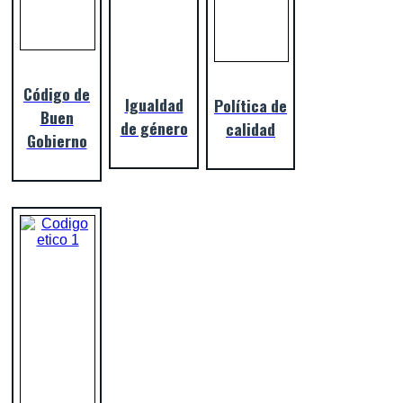
Código de
Igualdad
Política de
Buen
de género
calidad
Gobierno