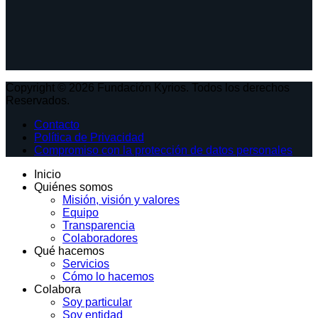
Copyright © 2026 Fundación Kyrios. Todos los derechos
Reservados.
Contacto
Política de Privacidad
Compromiso con la protección de datos personales
Inicio
Quiénes somos
Misión, visión y valores
Equipo
Transparencia
Colaboradores
Qué hacemos
Servicios
Cómo lo hacemos
Colabora
Soy particular
Soy entidad